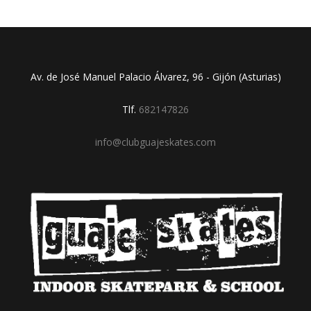
Av. de José Manuel Palacio Álvarez, 96 - Gijón (Asturias)
Tlf.
682147826
info@clubguajeskates.com