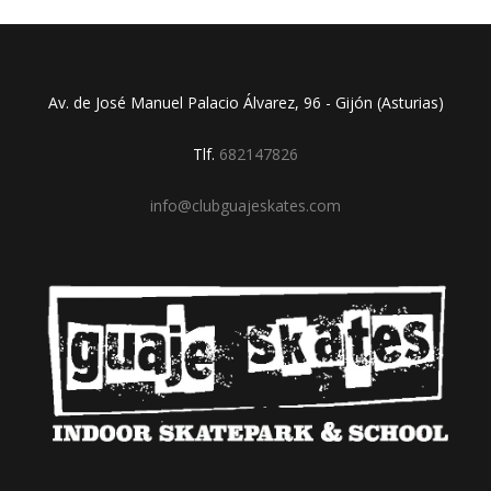
Av. de José Manuel Palacio Álvarez, 96 - Gijón (Asturias)
Tlf.
682147826
info@clubguajeskates.com