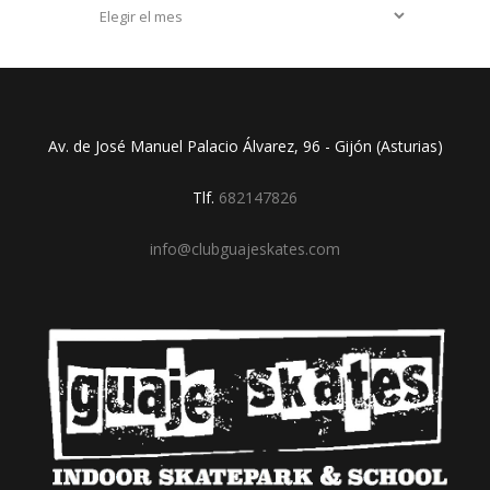
Archivos
Av. de José Manuel Palacio Álvarez, 96 - Gijón (Asturias)
Tlf.
682147826
info@clubguajeskates.com