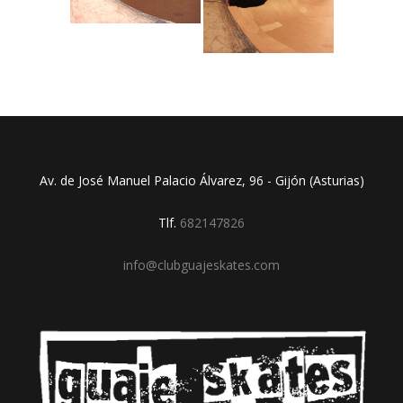
Av. de José Manuel Palacio Álvarez, 96 - Gijón (Asturias)
Tlf.
682147826
info@clubguajeskates.com