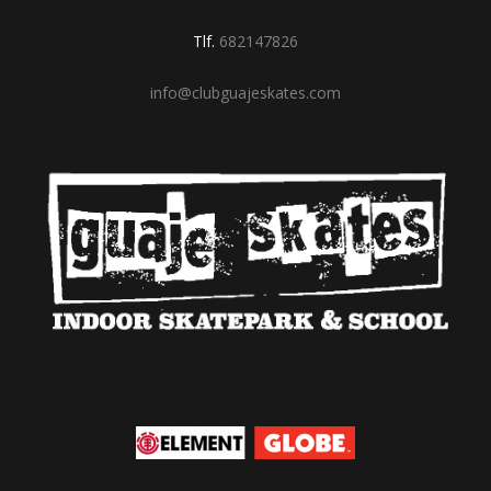
Tlf.
682147826
info@clubguajeskates.com