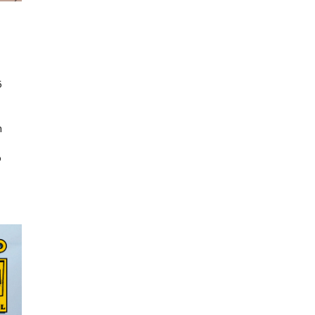
5
n
o