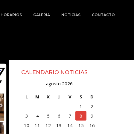
Y HORARIOS
GALERÍA
NOTICIAS
CONTACTO
CALENDARIO NOTICIAS
agosto 2026
L
M
X
J
V
S
D
1
2
3
4
5
6
7
8
9
10
11
12
13
14
15
16