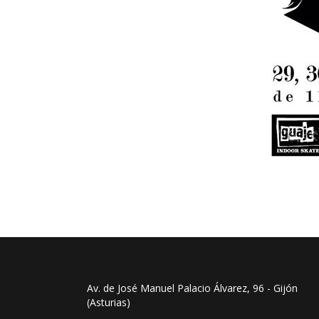
Av. de José Manuel Palacio Álvarez, 96 - Gijón
(Asturias)