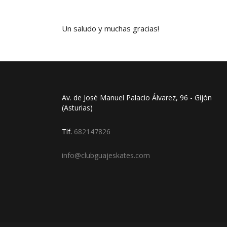
Un saludo y muchas gracias!
Av. de José Manuel Palacio Álvarez, 96 - Gijón
(Asturias)
Tlf.
682147826
info@clubguajeskates.com