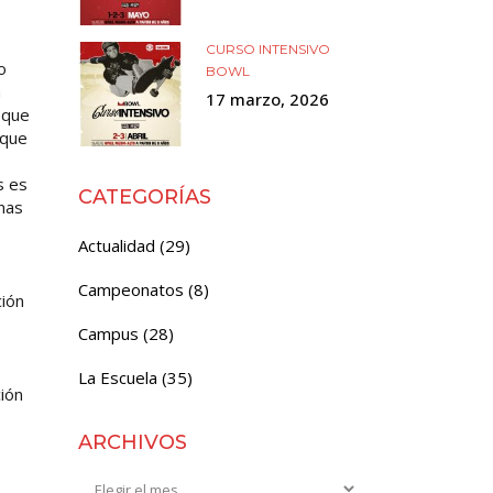
CURSO INTENSIVO
o
BOWL
a
17 marzo, 2026
 que
 que
s es
CATEGORÍAS
nas
Actualidad
(29)
Campeonatos
(8)
ción
Campus
(28)
La Escuela
(35)
ión
ARCHIVOS
Archivos