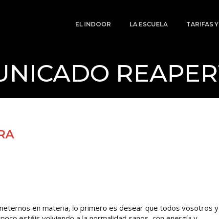
EL INDOOR
LA ESCUELA
TARIFAS 
NICADO REAPE
RA
eternos en materia, lo primero es desear que todos vosotros y
poco estéis volviendo a la normalidad sanos, con energía y