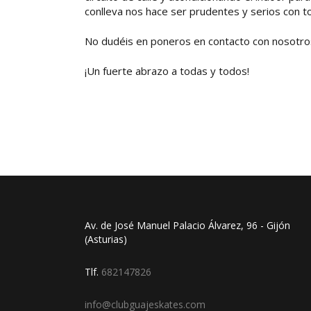
conlleva nos hace ser prudentes y serios con t
No dudéis en poneros en contacto con nosotros
¡Un fuerte abrazo a todas y todos!
Av. de José Manuel Palacio Álvarez, 96 - Gijón
(Asturias)
Tlf.
682147826
info@clubguajeskates.com