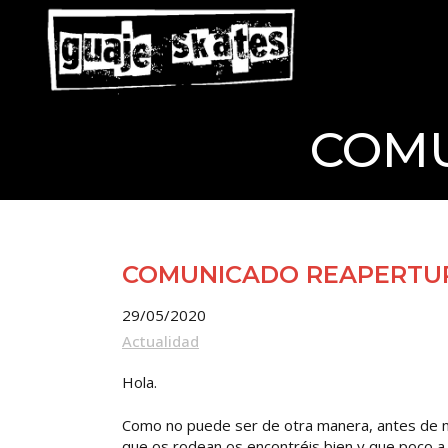
COMU
COMUNICADO REAPERTU
29/05/2020
Actualidad
Hola.
Como no puede ser de otra manera, antes de m
que os rodean os encontréis bien y que poco a 