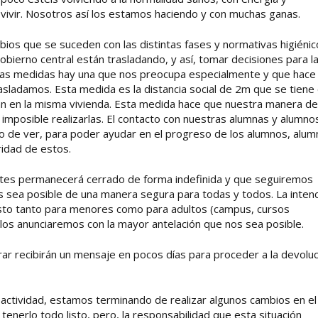
vivir. Nosotros así los estamos haciendo y con muchas ganas.
os que se suceden con las distintas fases y normativas higiénic
obierno central están trasladando, y así, tomar decisiones para l
stas medidas hay una que nos preocupa especialmente y que hace
sladamos. Esta medida es la distancia social de 2m que se tiene
n en la misma vivienda. Esta medida hace que nuestra manera de
a imposible realizarlas. El contacto con nuestras alumnas y alumno
o de ver, para poder ayudar en el progreso de los alumnos, alum
ridad de estos.
ates permanecerá cerrado de forma indefinida y que seguiremos
s sea posible de una manera segura para todas y todos. La inten
osto tanto para menores como para adultos (campus, cursos
, los anunciaremos con la mayor antelación que nos sea posible.
ar recibirán un mensaje en pocos días para proceder a la devoluc
ctividad, estamos terminando de realizar algunos cambios en el
 tenerlo todo listo, pero, la responsabilidad que esta situación