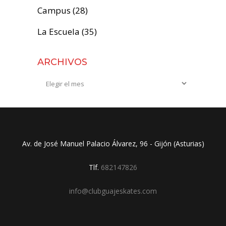
Campus
(28)
La Escuela
(35)
ARCHIVOS
Archivos
Av. de José Manuel Palacio Álvarez, 96 - Gijón (Asturias)
Tlf.
682147826
info@clubguajeskates.com