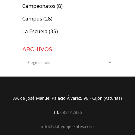
Campeonatos
(8)
Campus
(28)
La Escuela
(35)
ARCHIVOS
Archivos
Av. de José Manuel Palacio Álvarez, 96 - Gijón (Asturias)
Tlf.
682147826
info@clubguajeskates.com