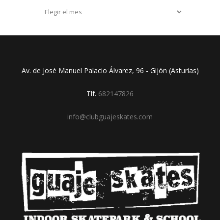
Archivos
Av. de José Manuel Palacio Álvarez, 96 - Gijón (Asturias)
Tlf.
682147826
info@clubguajeskates.com