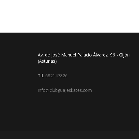
Av. de José Manuel Palacio Álvarez, 96 - Gijón
(Asturias)
Tlf.
682147826
info@clubguajeskates.com