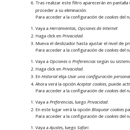
Tras realizar este filtro aparecerán en pantalla 
proceder a su eliminación.
Para acceder a la configuración de
cookies
del 
Vaya a
Herramientas
,
Opciones de Internet
Haga click en
Privacidad
.
Mueva el deslizador hasta ajustar el nivel de p
Para acceder a la configuración de
cookies
del 
Vaya a
Opciones
o
Preferencias
según su sistema
Haga click en
Privacidad
.
En
Historial
elija
Usar una configuración personali
Ahora verá la opción
Aceptar cookies
, puede acti
Para acceder a la configuración de
cookies
del 
Vaya a
Preferencias
, luego
Privacidad
.
En este lugar verá la opción
Bloquear cookies
par
Para acceder a la configuración de
cookies
del 
Vaya a
Ajustes
, luego
Safari
.