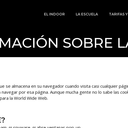
EL INDOOR
LA ESCUELA
TARIFAS 
MACIÓN SOBRE L
e se almacena en su navegador cuando visita casi cualquier págin
 a navegar por esa página. Aunque mucha gente no lo sabe las
cook
para la World Wide Web.
E?
spam, ni spyware, ni abre ventanas pop-up.