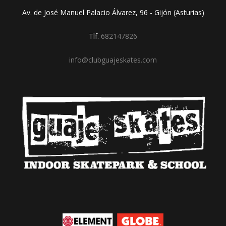
Av. de José Manuel Palacio Álvarez, 96 - Gijón (Asturias)
Tlf.
682147826
info@clubguajeskates.com