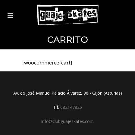
CARRITO
[woocommerce_cart]
Av. de José Manuel Palacio Álvarez, 96 - Gijón (Asturias)
Tlf.
682147826
info@clubguajeskates.com